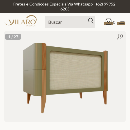
Fretes e Condições Especiais Via Whatsapp - (62) 99952-
6203
0
1
/
27