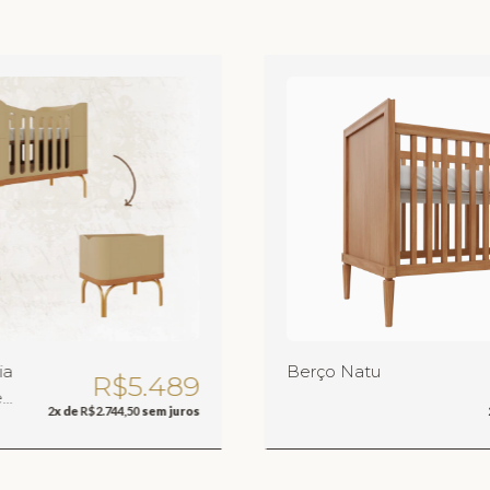
ia
Berço Natu
R$5.489
e
2
x de
R$2.744,50
sem juros